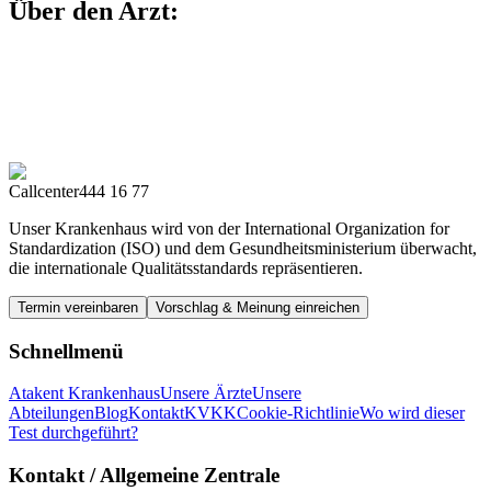
Über den Arzt:
Callcenter
444 16 77
Unser Krankenhaus wird von der International Organization for
Standardization (ISO) und dem Gesundheitsministerium überwacht,
die internationale Qualitätsstandards repräsentieren.
Termin vereinbaren
Vorschlag & Meinung einreichen
Schnellmenü
Atakent Krankenhaus
Unsere Ärzte
Unsere
Abteilungen
Blog
Kontakt
KVKK
Cookie-Richtlinie
Wo wird dieser
Test durchgeführt?
Kontakt
/ Allgemeine Zentrale