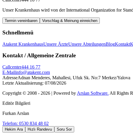
Unser Krankenhaus wird von der International Organization for Stand
Termin vereinbaren
Vorschlag & Meinung einreichen
Schnellmenü
Atakent Krankenhaus
Unsere Ärzte
Unsere Abteilungen
Blog
Kontakt
Kontakt
/ Allgemeine Zentrale
Callcenter
444 16 77
E-Mail
info@atakent.com
Adresse
Adnan Menderes, Mahallesi, Ufuk Sk. No:7 Merkez/Yalova
Letzte Aktualisierung
:
07/08/2026
Copyright © 2008 -
2026
| Powered by
Arslan Software.
All Rights 
Editör Bilgileri
Furkan Arslan
Telefon: 0530 834 48 02
Hekim Ara
Hızlı Randevu
Soru Sor