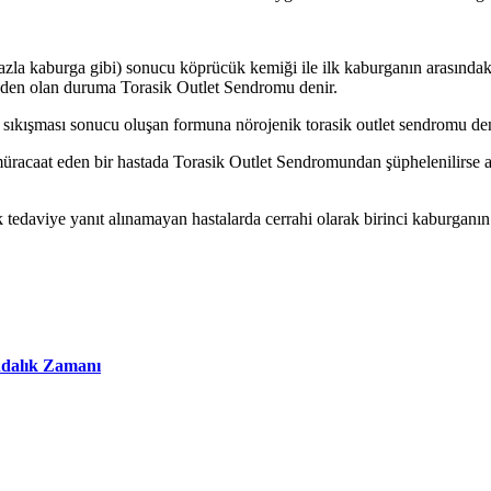
zla kaburga gibi) sonucu köprücük kemiği ile ilk kaburganın arasındaki b
den olan duruma Torasik Outlet Sendromu denir.
 sıkışması sonucu oluşan formuna nörojenik torasik outlet sendromu den
racaat eden bir hastada Torasik Outlet Sendromundan şüphelenilirse ar
ik tedaviye yanıt alınamayan hastalarda cerrahi olarak birinci kaburgan
ındalık Zamanı