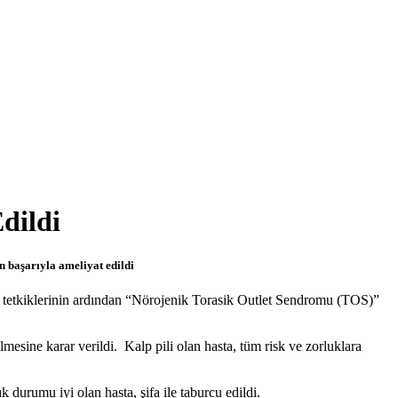
dildi
 başarıyla ameliyat edildi
en tetkiklerinin ardından “Nörojenik Torasik Outlet Sendromu (TOS)”
esine karar verildi. Kalp pili olan hasta, tüm risk ve zorluklara
 durumu iyi olan hasta, şifa ile taburcu edildi.