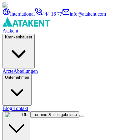
International
444 16 77
info@atakent.com
Atakent
Krankenhäuser
Ärzte
Abteilungen
Unternehmen
Blog
Kontakt
DE
Termine & E-Ergebnisse