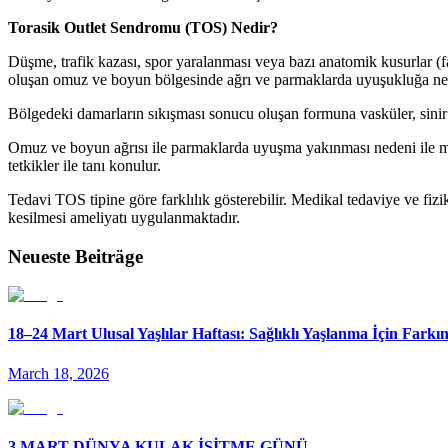
Torasik Outlet Sendromu (TOS) Nedir?
Düşme, trafik kazası, spor yaralanması veya bazı anatomik kusurlar (fa
oluşan omuz ve boyun bölgesinde ağrı ve parmaklarda uyuşukluğa ne
Bölgedeki damarların sıkışması sonucu oluşan formuna vasküler, sinir
Omuz ve boyun ağrısı ile parmaklarda uyuşma yakınması nedeni ile mü
tetkikler ile tanı konulur.
Tedavi TOS tipine göre farklılık gösterebilir. Medikal tedaviye ve fiz
kesilmesi ameliyatı uygulanmaktadır.
Neueste Beiträge
18–24 Mart Ulusal Yaşlılar Haftası: Sağlıklı Yaşlanma İçin Fark
March 18, 2026
3 MART DÜNYA KULAK İŞİTME GÜNÜ