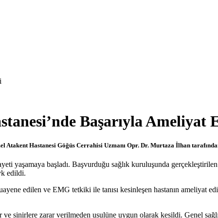
i
stanesi’nde Başarıyla Ameliyat E
el Atakent Hastanesi Göğüs Cerrahisi Uzmanı Opr. Dr. Murtaza İlhan tarafından
kayeti yaşamaya başladı. Başvurduğu sağlık kuruluşunda gerçekleştiril
k edildi.
ne edilen ve EMG tetkiki ile tanısı kesinleşen hastanın ameliyat edilm
r ve sinirlere zarar verilmeden usulüne uygun olarak kesildi. Genel sağlık