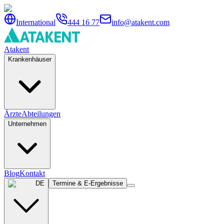
International
444 16 77
info@atakent.com
Atakent
Krankenhäuser
Ärzte
Abteilungen
Unternehmen
Blog
Kontakt
DE
Termine & E-Ergebnisse