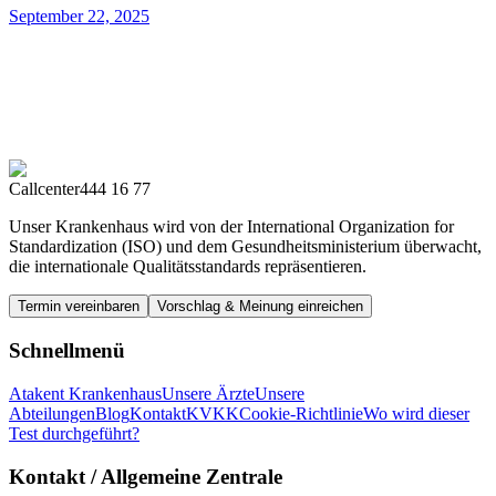
September 22, 2025
Callcenter
444 16 77
Unser Krankenhaus wird von der International Organization for
Standardization (ISO) und dem Gesundheitsministerium überwacht,
die internationale Qualitätsstandards repräsentieren.
Termin vereinbaren
Vorschlag & Meinung einreichen
Schnellmenü
Atakent Krankenhaus
Unsere Ärzte
Unsere
Abteilungen
Blog
Kontakt
KVKK
Cookie-Richtlinie
Wo wird dieser
Test durchgeführt?
Kontakt
/ Allgemeine Zentrale