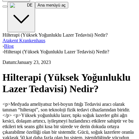
DE
Ana menüyü aç
Hilterapi (Yüksek Yoğunluklu Lazer Tedavisi) Nedir?
Atakent Krankenhaus
›
Blog
›
Hilterapi (Yüksek Yoğunluklu Lazer Tedavisi) Nedir?
Datum
:
January 23, 2023
Hilterapi (Yüksek Yoğunluklu
Lazer Tedavisi) Nedir?
<p>Medyada ameliyatsız bel-boyun fıtığı Tedavisi aracı olarak
tanınan “hilterapi”, son teknoloji fizik tedavi cihazlarından biridir.
</p> <p>Yüksek yoğunluklu lazer, tıpkı soğuk lazerler gibi ağrı
kesici, dolaşım artırıcı, iyileşmeyi hızlandırıcı etkilere sahiptir ve bu
etkileri tek seans gibi kısa bir sürede ve derin dokuda ortaya
çıkarabilme özelliği olan bir sistemdir. Gücü, soğuk lazerlere oranla
yaklaşık 50 kat daha fazla olan bu sistem, istenildiğinde vücudun