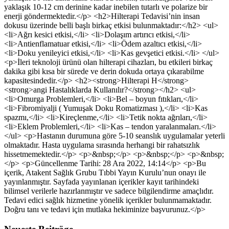
yaklaşık 10-12 cm derinine kadar inebilen tutarlı ve polarize bir
enerji göndermektedir.</p> <h2>Hilterapi Tedavisi’nin insan
dokusu üzerinde belli başlı birkaç etkisi bulunmaktadır:</h2> <ul>
<li>Ağrı kesici etkisi,</li> <li>Dolaşım artırıcı etkisi,</li>
<li>Antienflamatuar etkisi,</li> <li>Ödem azaltıcı etkisi,</li>
<li>Doku yenileyici etkisi,</li> <li>Kas gevşetici etkisi.</li> </ul>
<p>İleri teknoloji ürünü olan hilterapi cihazları, bu etkileri birkaç
dakika gibi kısa bir sürede ve derin dokuda ortaya çıkarabilme
kapasitesindedir.</p> <h2><strong>Hilterapi H</strong>
<strong>angi Hastalıklarda Kullanılır?</strong></h2> <ul>
<li>Omurga Problemleri,</li> <li>Bel – boyun fıtıkları,</li>
<li>Fibromiyalji ( Yumuşak Doku Romatizması ),</li> <li>Kas
spazmı,</li> <li>Kireçlenme,</li> <li>Tetik nokta ağrıları,</li>
<li>Eklem Problemleri,</li> <li>Kas – tendon yaralanmaları.</li>
</ul> <p>Hastanın durumuna göre 5-10 seanslık uygulamalar yeterli
olmaktadır. Hasta uygulama sırasında herhangi bir rahatsızlık
hissetmemektedir.</p> <p>&nbsp;</p> <p>&nbsp;</p> <p>&nbsp;
</p> <p>Güncellenme Tarihi: 28 Ara 2022, 14:14</p> <p>Bu
içerik, Atakent Sağlık Grubu Tıbbi Yayın Kurulu’nun onayı ile
yayınlanmıştır. Sayfada yayınlanan içerikler kayıt tarihindeki
bilimsel verilerle hazırlanmıştır ve sadece bilgilendirme amaçlıdır.
Tedavi edici sağlık hizmetine yönelik içerikler bulunmamaktadır.
Doğru tanı ve tedavi için mutlaka hekiminize başvurunuz.</p>