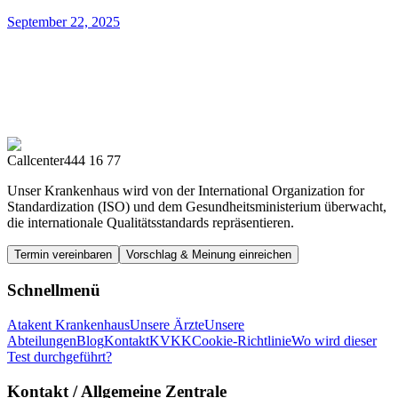
September 22, 2025
Callcenter
444 16 77
Unser Krankenhaus wird von der International Organization for
Standardization (ISO) und dem Gesundheitsministerium überwacht,
die internationale Qualitätsstandards repräsentieren.
Termin vereinbaren
Vorschlag & Meinung einreichen
Schnellmenü
Atakent Krankenhaus
Unsere Ärzte
Unsere
Abteilungen
Blog
Kontakt
KVKK
Cookie-Richtlinie
Wo wird dieser
Test durchgeführt?
Kontakt
/ Allgemeine Zentrale