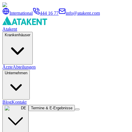
International
444 16 77
info@atakent.com
Atakent
Krankenhäuser
Ärzte
Abteilungen
Unternehmen
Blog
Kontakt
DE
Termine & E-Ergebnisse