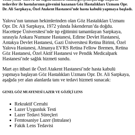
tedaviler ile hastalarının güvenini kazanan Göz Hastalıkları Uzmanı Opr.
Dr. Ali Sarpkaya, Özel Atakent Hastanesi’nde hasta kabulü yapmaya başladı.
Yalova’nın tanınan hekimlerinden olan Göz Hastalıkları Uzmanı
Opr. Dr. Ali Sarpkaya, 1972 yılında İskenderun’da doğdu.
Hacettepe Üniversitesi’nde tıp eğitimini tamamlayan Sarpkaya,
sırasıyla Ankara Numune Hastanesi, Edirne Devlet Hastanesi,
Antakya Devlet Hastanesi, Gazi Üniversitesi Retina Birimi, Özel
Yalova Hastanesi, Almanya EVRS Retina Fellow Bremen, Retina
Göz Hastanesi, Özel Aktif Hastanesi ve Pendik Medicalpark
Hastanesi’nde sağlık hizmeti sundu.
Mart ayı itibari ile Özel Atakent Hastanesi’nde hasta kabulü
yapmaya başlayan Göz Hastalıkları Uzmanı Opr. Dr. Ali Sarpkaya,
aşağıda yer alan alanlarda tanı ve tedavi hizmeti sunacak:
GENEL GÖZ MUAYENESİ LAZER VE GÖZİÇİ LENS
Rekraktif Cerrahi
Lazer Uygunluk Testi
Lazer Tedavi Süreçleri
Femtosaniye Lazer (Intralase)
Fakik Lens Tedavisi