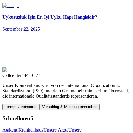
Uykusuzluk İçin En İyi Uyku Hapı Hangisidir?
September 22, 2025
Callcenter
444 16 77
Unser Krankenhaus wird von der International Organization for
Standardization (ISO) und dem Gesundheitsministerium überwacht,
die internationale Qualitätsstandards repräsentieren.
Termin vereinbaren
Vorschlag & Meinung einreichen
Schnellmenü
Atakent Krankenhaus
Unsere Ärzte
Unsere