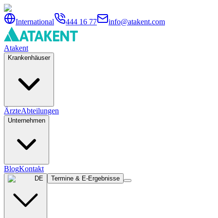
International
444 16 77
info@atakent.com
Atakent
Krankenhäuser
Ärzte
Abteilungen
Unternehmen
Blog
Kontakt
DE
Termine & E-Ergebnisse