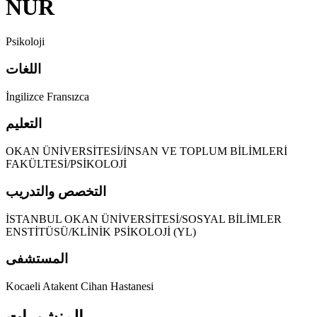
NUR
Psikoloji
اللغات
İngilizce Fransızca
التعليم
OKAN ÜNİVERSİTESİ/İNSAN VE TOPLUM BİLİMLERİ
FAKÜLTESİ/PSİKOLOJİ
التخصص والتدريب
İSTANBUL OKAN ÜNİVERSİTESİ/SOSYAL BİLİMLER
ENSTİTÜSÜ/KLİNİK PSİKOLOJİ (YL)
المستشفى
Kocaeli Atakent Cihan Hastanesi
المنشورات