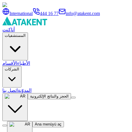
International
444 16 77
info@atakent.com
أتاكنت
المستشفيات
الأطباء
الأقسام
الشركات
المدوّنة
اتصل بنا
الحجز والنتائج الإلكترونية
AR
AR
Ana menüyü aç