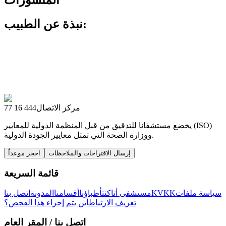
نبذة عن الطبيب:
مركز الاتصال
444 16 77
يخضع مستشفانا للتدقيق من قبل المنظمة الدولية للمعايير (ISO)
ووزارة الصحة التي تمثل معايير الجودة الدولية.
إرسال الاقتراحات والملاحظات
احجز موعداً
قائمة السريعة
سياسة ملفات
KVKK
مستشفى أتاكنت
أطباؤنا
أقسامنا
المدونة
اتصل بنا
تعريف الارتباط
أين يتم إجراء هذا الفحص؟
اتصل بنا
/ المقر العام