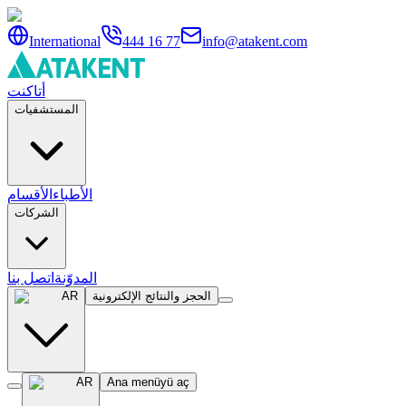
International
444 16 77
info@atakent.com
أتاكنت
المستشفيات
الأطباء
الأقسام
الشركات
المدوّنة
اتصل بنا
الحجز والنتائج الإلكترونية
AR
AR
Ana menüyü aç