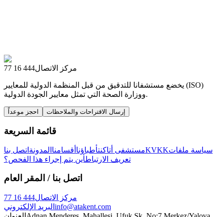
مركز الاتصال
444 16 77
يخضع مستشفانا للتدقيق من قبل المنظمة الدولية للمعايير (ISO)
ووزارة الصحة التي تمثل معايير الجودة الدولية.
إرسال الاقتراحات والملاحظات
احجز موعداً
قائمة السريعة
سياسة ملفات
KVKK
مستشفى أتاكنت
أطباؤنا
أقسامنا
المدونة
اتصل بنا
تعريف الارتباط
أين يتم إجراء هذا الفحص؟
اتصل بنا
/ المقر العام
مركز الاتصال
444 16 77
info@atakent.com
البريد الإلكتروني
Adnan Menderes, Mahallesi, Ufuk Sk. No:7 Merkez/Yalova
العنوان