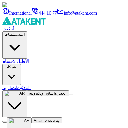
International
444 16 77
info@atakent.com
أتاكنت
المستشفيات
الأطباء
الأقسام
الشركات
المدوّنة
اتصل بنا
الحجز والنتائج الإلكترونية
AR
AR
Ana menüyü aç