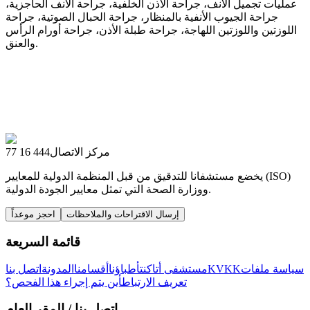
عمليات تجميل الأنف، جراحة الأذن الخلفية، جراحة الأنف الحاجزية،
جراحة الجيوب الأنفية بالمنظار، جراحة الحبال الصوتية، جراحة
اللوزتين واللوزتين اللهاجة، جراحة طبلة الأذن، جراحة أورام الرأس
والعنق.
مركز الاتصال
444 16 77
يخضع مستشفانا للتدقيق من قبل المنظمة الدولية للمعايير (ISO)
ووزارة الصحة التي تمثل معايير الجودة الدولية.
إرسال الاقتراحات والملاحظات
احجز موعداً
قائمة السريعة
سياسة ملفات
KVKK
مستشفى أتاكنت
أطباؤنا
أقسامنا
المدونة
اتصل بنا
تعريف الارتباط
أين يتم إجراء هذا الفحص؟
اتصل بنا
/ المقر العام