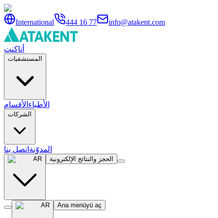
International
444 16 77
info@atakent.com
أتاكنت
المستشفيات
الأطباء
الأقسام
الشركات
المدوّنة
اتصل بنا
الحجز والنتائج الإلكترونية
AR
AR
Ana menüyü aç