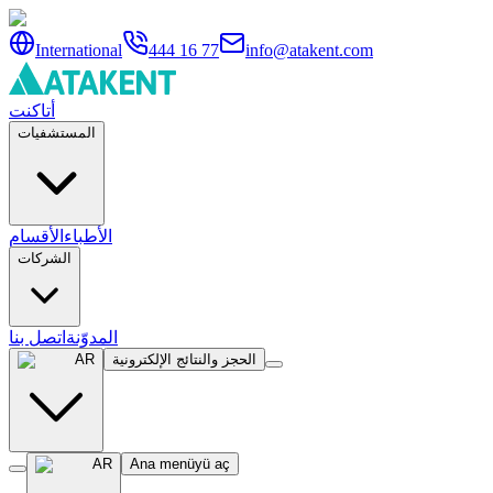
International
444 16 77
info@atakent.com
أتاكنت
المستشفيات
الأطباء
الأقسام
الشركات
المدوّنة
اتصل بنا
الحجز والنتائج الإلكترونية
AR
AR
Ana menüyü aç