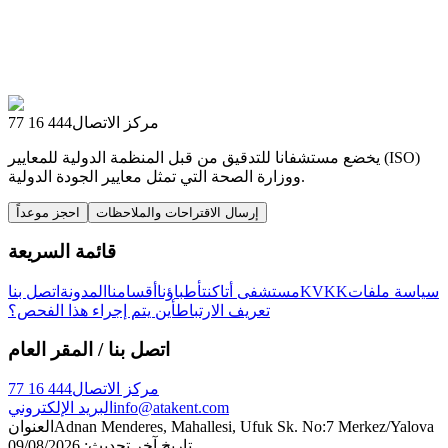
مركز الاتصال
444 16 77
يخضع مستشفانا للتدقيق من قبل المنظمة الدولية للمعايير (ISO)
ووزارة الصحة التي تمثل معايير الجودة الدولية.
إرسال الاقتراحات والملاحظات
احجز موعداً
قائمة السريعة
سياسة ملفات
KVKK
مستشفى أتاكنت
أطباؤنا
أقسامنا
المدونة
اتصل بنا
تعريف الارتباط
أين يتم إجراء هذا الفحص؟
اتصل بنا
/ المقر العام
مركز الاتصال
444 16 77
info@atakent.com
البريد الإلكتروني
Adnan Menderes, Mahallesi, Ufuk Sk. No:7 Merkez/Yalova
العنوان
تاريخ آخر تحديث
:
09/08/2026