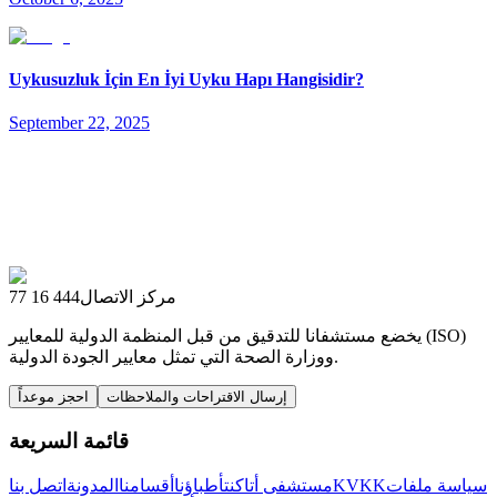
Uykusuzluk İçin En İyi Uyku Hapı Hangisidir?
September 22, 2025
مركز الاتصال
444 16 77
يخضع مستشفانا للتدقيق من قبل المنظمة الدولية للمعايير (ISO)
ووزارة الصحة التي تمثل معايير الجودة الدولية.
إرسال الاقتراحات والملاحظات
احجز موعداً
قائمة السريعة
سياسة ملفات
KVKK
مستشفى أتاكنت
أطباؤنا
أقسامنا
المدونة
اتصل بنا