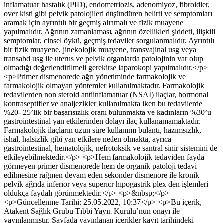
inflamatuar hastalık (PID), endometriozis, adenomiyoz, fibroidler,
over kisti gibi pelvik patolojileri düşündüren belirti ve semptomları
aramak için ayrıntılı bir geçmiş alınmalı ve fizik muayene
yapılmalıdır. Ağrının zamanlaması, ağrının özellikleri şiddeti, ilişkili
semptomlar, cinsel öykü, geçmiş tedaviler sorgulanmalıdır. Ayrıntılı
bir fizik muayene, jinekolojik muayene, transvajinal usg veya
transabd usg ile uterus ve pelvik organlarda patolojinin var olup
olmadığı değerlendirilmeli gerekirse laparokopi yapılmalıdır.</p>
<p>Primer dismenorede ağrı yönetiminde farmakolojik ve
farmakolojik olmayan yöntemler kullanılmaktadır. Farmakolojik
tedavilerden non steroid antiinflamatuar (NSAİ) ilaçlar, hormonal
kontraseptifler ve analjezikler kullanılmakta iken bu tedavilerde
%20- 25’lik bir başarısızlık oranı bulunmakta ve kadınların %30’u
gastrointestinal yan etkilerinden dolayı ilaç kullanamamaktadır.
Farmakolojik ilaçların uzun süre kullanımı bulantı, hazımsızlık,
ishal, halsizlik gibi yan etkilere neden olmakta, ayrıca
gastrointestinal, hematolojik, nefrotoksik ve santral sinir sistemini de
etkileyebilmektedir.</p> <p>Hem farmakolojik tedaviden fayda
görmeyen primer dismenorede hem de organik patoloji tedavi
edilmesine rağmen devam eden sekonder dismenore ile kronik
pelvik ağrıda inferıor veya superıor hıpogastrik plex den işlemleri
oldukça faydalı görünmektedir.</p> <p>&nbsp;</p>
<p>Güncellenme Tarihi: 25.05.2022, 10:37</p> <p>Bu içerik,
Atakent Sağlık Grubu Tıbbi Yayın Kurulu’nun onayı ile
yayınlanmıştır. Sayfada yayınlanan içerikler kayıt tarihindeki