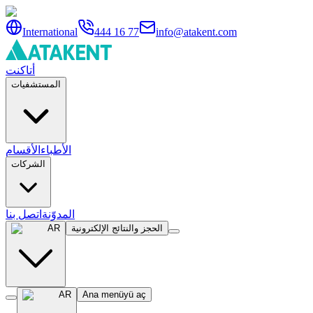
International
444 16 77
info@atakent.com
أتاكنت
المستشفيات
الأطباء
الأقسام
الشركات
المدوّنة
اتصل بنا
الحجز والنتائج الإلكترونية
AR
AR
Ana menüyü aç