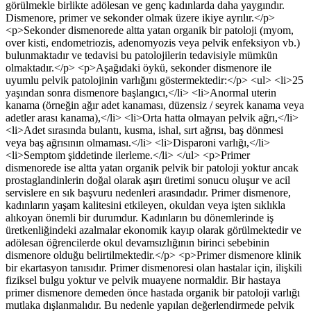
görülmekle birlikte adölesan ve genç kadınlarda daha yaygındır.
Dismenore, primer ve sekonder olmak üzere ikiye ayrılır.</p>
<p>Sekonder dismenorede altta yatan organik bir patoloji (myom,
over kisti, endometriozis, adenomyozis veya pelvik enfeksiyon vb.)
bulunmaktadır ve tedavisi bu patolojilerin tedavisiyle mümkün
olmaktadır.</p> <p>Aşağıdaki öykü, sekonder dismenore ile
uyumlu pelvik patolojinin varlığını göstermektedir:</p> <ul> <li>25
yaşından sonra dismenore başlangıcı,</li> <li>Anormal uterin
kanama (örneğin ağır adet kanaması, düzensiz / seyrek kanama veya
adetler arası kanama),</li> <li>Orta hatta olmayan pelvik ağrı,</li>
<li>Adet sırasında bulantı, kusma, ishal, sırt ağrısı, baş dönmesi
veya baş ağrısının olmaması.</li> <li>Disparoni varlığı,</li>
<li>Semptom şiddetinde ilerleme.</li> </ul> <p>Primer
dismenorede ise altta yatan organik pelvik bir patoloji yoktur ancak
prostaglandinlerin doğal olarak aşırı üretimi sonucu oluşur ve acil
servislere en sık başvuru nedenleri arasındadır. Primer dismenore,
kadınların yaşam kalitesini etkileyen, okuldan veya işten sıklıkla
alıkoyan önemli bir durumdur. Kadınların bu dönemlerinde iş
üretkenliğindeki azalmalar ekonomik kayıp olarak görülmektedir ve
adölesan öğrencilerde okul devamsızlığının birinci sebebinin
dismenore olduğu belirtilmektedir.</p> <p>Primer dismenore klinik
bir ekartasyon tanısıdır. Primer dismenoresi olan hastalar için, ilişkili
fiziksel bulgu yoktur ve pelvik muayene normaldir. Bir hastaya
primer dismenore demeden önce hastada organik bir patoloji varlığı
mutlaka dışlanmalıdır. Bu nedenle yapılan değerlendirmede pelvik