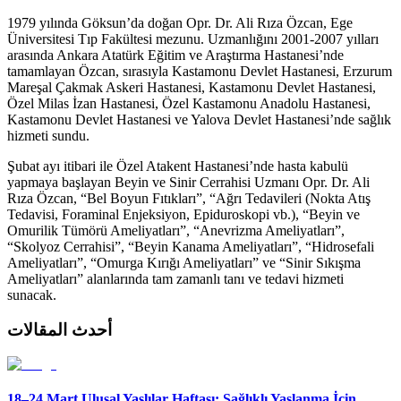
1979 yılında Göksun’da doğan Opr. Dr. Ali Rıza Özcan, Ege
Üniversitesi Tıp Fakültesi mezunu. Uzmanlığını 2001-2007 yılları
arasında Ankara Atatürk Eğitim ve Araştırma Hastanesi’nde
tamamlayan Özcan, sırasıyla Kastamonu Devlet Hastanesi, Erzurum
Mareşal Çakmak Askeri Hastanesi, Kastamonu Devlet Hastanesi,
Özel Milas İzan Hastanesi, Özel Kastamonu Anadolu Hastanesi,
Kastamonu Devlet Hastanesi ve Yalova Devlet Hastanesi’nde sağlık
hizmeti sundu.
Şubat ayı itibari ile Özel Atakent Hastanesi’nde hasta kabulü
yapmaya başlayan Beyin ve Sinir Cerrahisi Uzmanı Opr. Dr. Ali
Rıza Özcan, “Bel Boyun Fıtıkları”, “Ağrı Tedavileri (Nokta Atış
Tedavisi, Foraminal Enjeksiyon, Epiduroskopi vb.), “Beyin ve
Omurilik Tümörü Ameliyatları”, “Anevrizma Ameliyatları”,
“Skolyoz Cerrahisi”, “Beyin Kanama Ameliyatları”, “Hidrosefali
Ameliyatları”, “Omurga Kırığı Ameliyatları” ve “Sinir Sıkışma
Ameliyatları” alanlarında tam zamanlı tanı ve tedavi hizmeti
sunacak.
أحدث المقالات
18–24 Mart Ulusal Yaşlılar Haftası: Sağlıklı Yaşlanma İçin