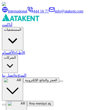
International
444 16 77
info@atakent.com
أتاكنت
المستشفيات
الأطباء
الأقسام
الشركات
المدوّنة
اتصل بنا
الحجز والنتائج الإلكترونية
AR
AR
Ana menüyü aç