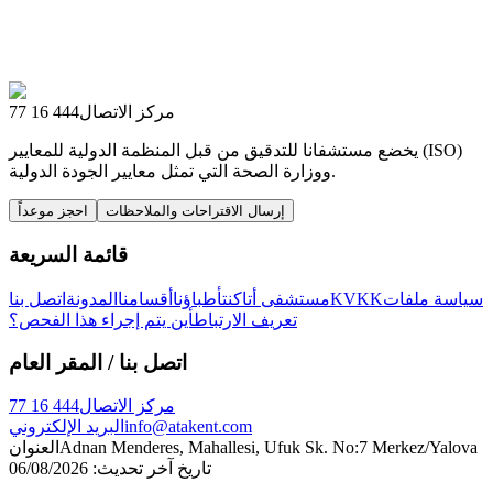
مركز الاتصال
444 16 77
يخضع مستشفانا للتدقيق من قبل المنظمة الدولية للمعايير (ISO)
ووزارة الصحة التي تمثل معايير الجودة الدولية.
إرسال الاقتراحات والملاحظات
احجز موعداً
قائمة السريعة
سياسة ملفات
KVKK
مستشفى أتاكنت
أطباؤنا
أقسامنا
المدونة
اتصل بنا
تعريف الارتباط
أين يتم إجراء هذا الفحص؟
اتصل بنا
/ المقر العام
مركز الاتصال
444 16 77
info@atakent.com
البريد الإلكتروني
Adnan Menderes, Mahallesi, Ufuk Sk. No:7 Merkez/Yalova
العنوان
تاريخ آخر تحديث
:
06/08/2026