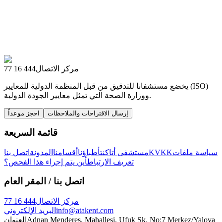
مركز الاتصال
444 16 77
يخضع مستشفانا للتدقيق من قبل المنظمة الدولية للمعايير (ISO)
ووزارة الصحة التي تمثل معايير الجودة الدولية.
إرسال الاقتراحات والملاحظات
احجز موعداً
قائمة السريعة
سياسة ملفات
KVKK
مستشفى أتاكنت
أطباؤنا
أقسامنا
المدونة
اتصل بنا
تعريف الارتباط
أين يتم إجراء هذا الفحص؟
اتصل بنا
/ المقر العام
مركز الاتصال
444 16 77
info@atakent.com
البريد الإلكتروني
Adnan Menderes, Mahallesi, Ufuk Sk. No:7 Merkez/Yalova
العنوان