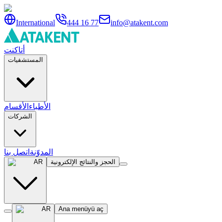
International
444 16 77
info@atakent.com
أتاكنت
المستشفيات
الأطباء
الأقسام
الشركات
المدوّنة
اتصل بنا
الحجز والنتائج الإلكترونية
AR
AR
Ana menüyü aç